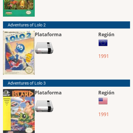
Adventures of Lolo 2
Plataforma
Región
1991
Adventures of Lolo 3
Plataforma
Región
1991