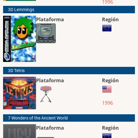
1996
3D Lemmings
Plataforma
Región
3D Tetris
Plataforma
Región
1996
7 Wonders of the Ancient World
Plataforma
Región