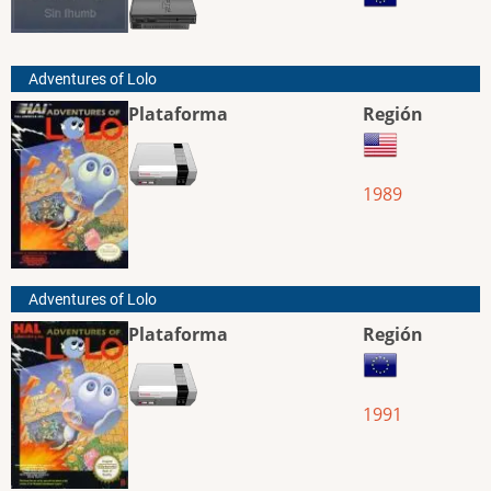
Adventures of Lolo
Plataforma
Región
1989
Adventures of Lolo
Plataforma
Región
1991