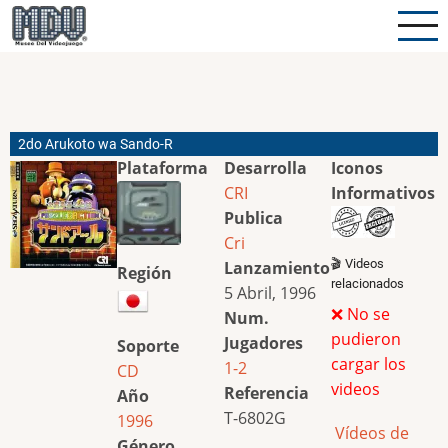
Pasar
al
contenido
principal
2do Arukoto wa Sando-R
Plataforma
Desarrolla
Iconos
CRI
Informativos
Publica
Cri
🎬 Videos
Lanzamiento
Región
relacionados
5 Abril, 1996
❌ No se
Num.
pudieron
Jugadores
Soporte
cargar los
1-2
CD
videos
Referencia
Año
T-6802G
1996
Vídeos de
Género