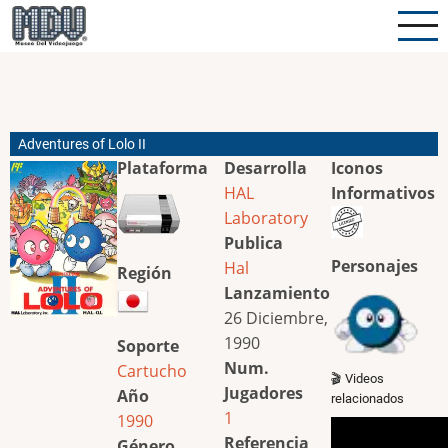
Pasar
al
contenido
principal
Adventures of Lolo II
Plataforma
Desarrolla
Iconos
HAL
Informativos
Laboratory
Publica
Personajes
Hal
Región
Lanzamiento
26 Diciembre,
1990
Soporte
Num.
Cartucho
🎬 Videos
Jugadores
Año
relacionados
1
1990
Referencia
Género