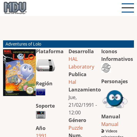
Pasar
al
contenido
principal
Adventures of Lolo
Plataforma
Desarrolla
Iconos
HAL
Informativos
Laboratory
Publica
Personajes
Hal
Región
Lanzamiento
Jue,
21/02/1991 -
Soporte
12:00
Manual
Género
Manual
Puzzle
Año
🎬 Videos
Num.
1991