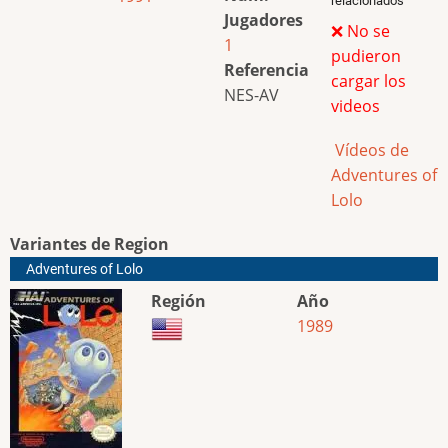
relacionados
Jugadores
❌ No se
1
pudieron
Referencia
cargar los
NES-AV
videos
Vídeos de
Adventures of
Lolo
Variantes de Region
Adventures of Lolo
Región
Año
1989