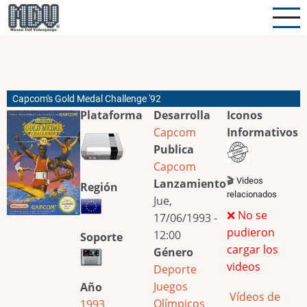
Pasar
al
contenido
principal
Capcom's Gold Medal Challenge '92
Plataforma
Desarrolla
Iconos
Capcom
Informativos
Publica
Capcom
🎬 Videos
Lanzamiento
Región
relacionados
Jue,
❌ No se
17/06/1993 -
pudieron
12:00
Soporte
cargar los
Género
videos
Deporte
Juegos
Año
Vídeos de
Olímpicos
1993