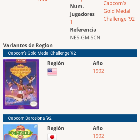
Capcom's
Num.
Gold Medal
Jugadores
Challenge '92
1
Referencia
NES-GM-SCN
Variantes de Region
Capcom's Gold Medal Challenge '92
Región
Año
1992
Capcom Barcelona '92
Región
Año
1992