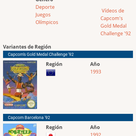
Deporte
Vídeos de
Juegos
Capcom's
Olímpicos
Gold Medal
Challenge '92
Variantes de Región
Capcom's Gold Medal Challenge '92
Región
Año
1993
Capcom Barcelona '92
Región
Año
1992