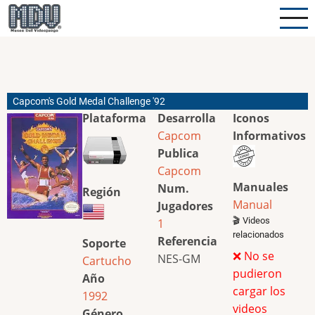
Pasar
al
contenido
principal
Capcom's Gold Medal Challenge '92
Plataforma
Desarrolla
Iconos
Capcom
Informativos
Publica
Capcom
Manuales
Num.
Región
Manual
Jugadores
🎬 Videos
1
relacionados
Referencia
Soporte
❌ No se
NES-GM
Cartucho
pudieron
Año
cargar los
1992
videos
Género