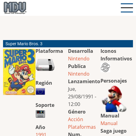
Pasar
al
contenido
principal
Super Mario Bros. 3
Plataforma
Desarrolla
Iconos
Nintendo
Informativos
Publica
Nintendo
Personajes
Lanzamiento
Región
Jue,
29/08/1991 -
12:00
Soporte
Género
Manual
Acción
Manual
Plataformas
Año
Saga juego
Num.
1991