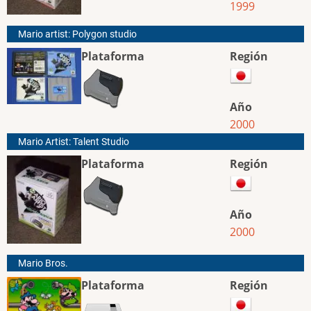
1999
Mario artist: Polygon studio
Plataforma
Región
Año
2000
Mario Artist: Talent Studio
Plataforma
Región
Año
2000
Mario Bros.
Plataforma
Región