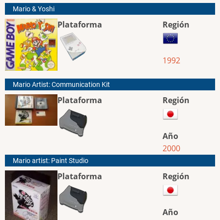
Mario & Yoshi
Plataforma
Región
1992
Mario Artist: Communication Kit
Plataforma
Región
Año
2000
Mario artist: Paint Studio
Plataforma
Región
Año