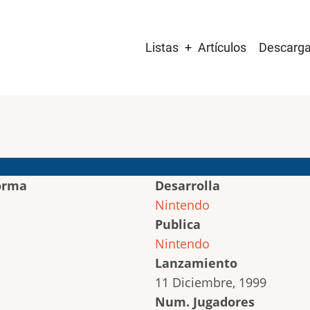
Main
Listas
Artículos
Descarg
navigation
orma
Desarrolla
Nintendo
Publica
Nintendo
Lanzamiento
11 Diciembre, 1999
Num. Jugadores