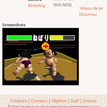
NUS-NOSJ
Wrestling
Vídeos de 64
Oozumou
Screenshots
Colabora
|
Contacto
|
Objetivo
|
Staff
|
Enlaces
Todas las marcas aquí expuestas pertenecen a sus