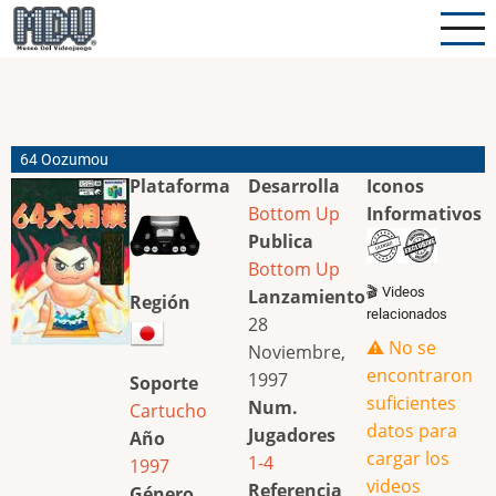
Pasar
al
contenido
principal
64 Oozumou
Plataforma
Desarrolla
Iconos
Bottom Up
Informativos
Publica
Bottom Up
🎬 Videos
Lanzamiento
Región
relacionados
28
⚠️ No se
Noviembre,
encontraron
1997
Soporte
suficientes
Num.
Cartucho
datos para
Jugadores
Año
cargar los
1-4
1997
videos
Referencia
Género