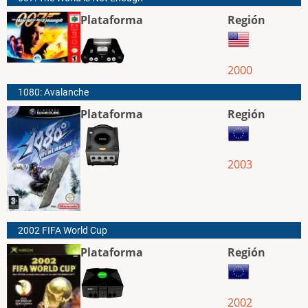
Plataforma
Región
2000
1080: Avalanche
Plataforma
Región
2003
2002 FIFA World Cup
Plataforma
Región
2002