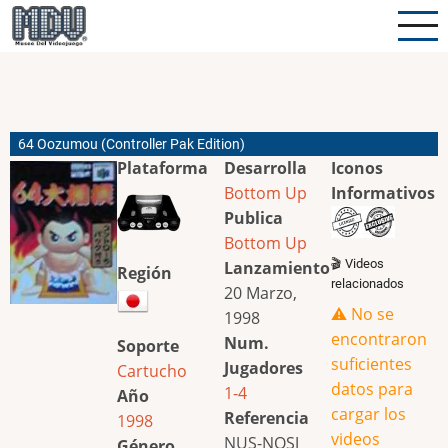
Pasar
al
contenido
principal
64 Oozumou (Controller Pak Edition)
Plataforma
Desarrolla
Iconos
Bottom Up
Informativos
Publica
Bottom Up
🎬 Videos
Lanzamiento
Región
relacionados
20 Marzo,
⚠️ No se
1998
encontraron
Num.
Soporte
suficientes
Jugadores
Cartucho
datos para
1-4
Año
cargar los
Referencia
1998
videos
NUS-NOSJ
Género