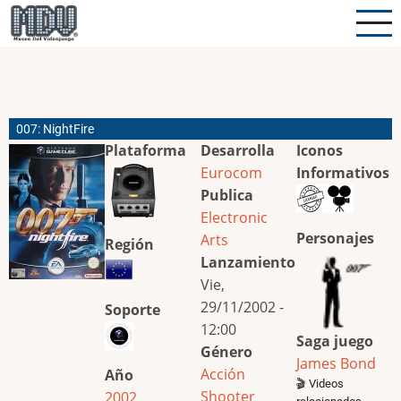
Pasar
al
contenido
principal
007: NightFire
Plataforma
Desarrolla
Iconos
Eurocom
Informativos
Publica
Electronic
Personajes
Arts
Región
Lanzamiento
Vie,
29/11/2002 -
Soporte
12:00
Saga juego
Género
James Bond
Acción
Año
🎬 Videos
Shooter
2002