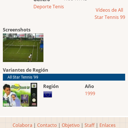
Deporte
Tenis
Vídeos de All
Star Tennis 99
Screenshots
Variantes de Región
All Star Tennis '99
Región
Año
1999
Colabora
|
Contacto
|
Objetivo
|
Staff
|
Enlaces