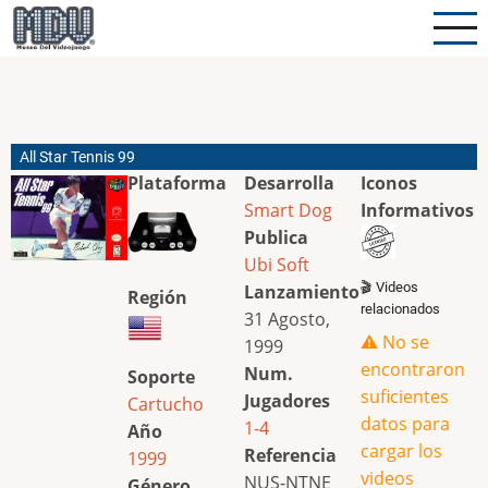
Pasar
al
contenido
principal
All Star Tennis 99
Plataforma
Desarrolla
Iconos
Smart Dog
Informativos
Publica
Ubi Soft
🎬 Videos
Lanzamiento
Región
relacionados
31 Agosto,
⚠️ No se
1999
encontraron
Num.
Soporte
suficientes
Jugadores
Cartucho
datos para
1-4
Año
cargar los
Referencia
1999
videos
NUS-NTNE
Género