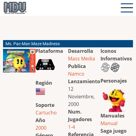
Pasar
al
contenido
principal
Ms. Pac-Man Maze Madness
Plataforma
Desarrolla
Iconos
Mass Media
Informativos
Publica
Namco
Personajes
Lanzamiento
Región
12
Noviembre,
2000
Soporte
Num.
Cartucho
Manuales
Jugadores
Año
Manual
1-4
2000
Saga juego
Referencia
Género