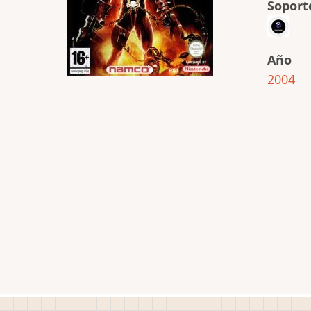
Soport
Año
2004