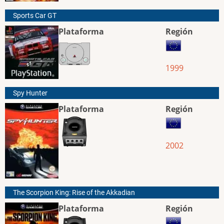
Sports Car GT
Plataforma
Región
1999
Spy Hunter
Plataforma
Región
2002
The Scorpion King: Rise of the Akkadian
Plataforma
Región