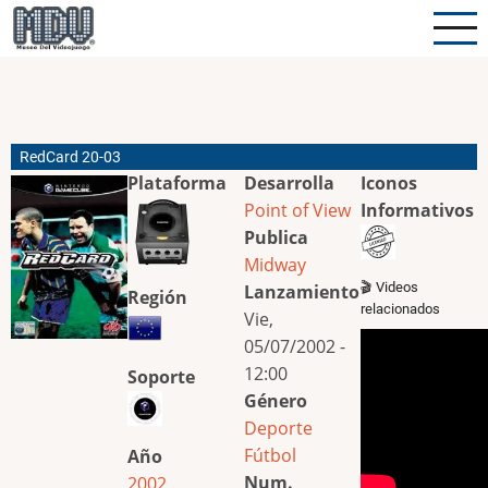
Pasar
al
contenido
principal
RedCard 20-03
Plataforma
Desarrolla
Iconos
Point of View
Informativos
Publica
Midway
🎬 Videos
Lanzamiento
Región
relacionados
Vie,
05/07/2002 -
12:00
Soporte
Género
Deporte
Fútbol
Año
Num.
2002