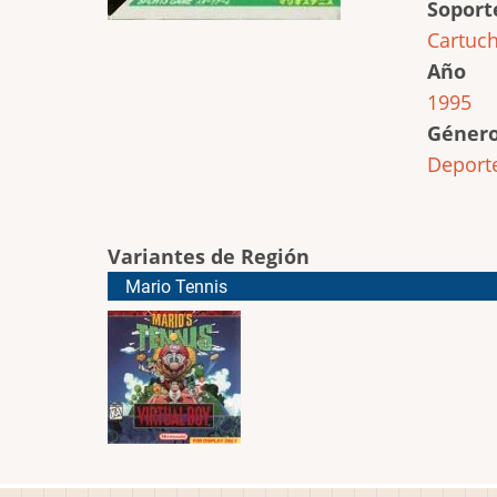
Soport
Cartuc
Año
1995
Géner
Deport
Variantes de Región
Mario Tennis