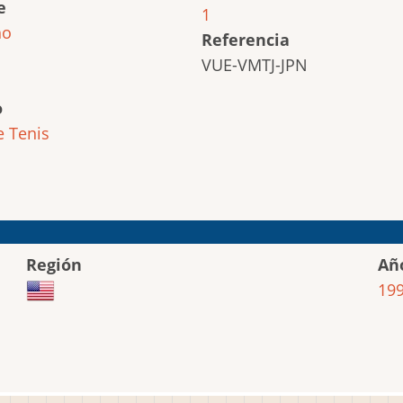
e
1
ho
Referencia
VUE-VMTJ-JPN
o
e
Tenis
Región
Añ
19