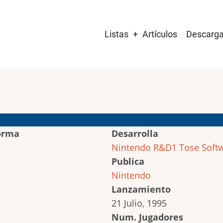
Main
Listas
Artículos
Descarg
navigation
orma
Desarrolla
Nintendo R&D1
Tose Soft
Publica
Nintendo
Lanzamiento
21 Julio, 1995
Num. Jugadores