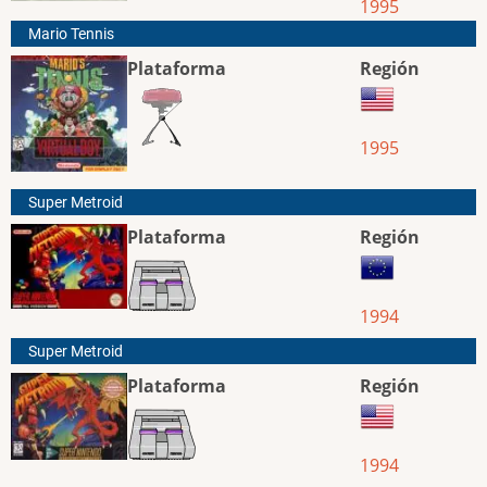
1995
Mario Tennis
Plataforma
Región
1995
Super Metroid
Plataforma
Región
1994
Super Metroid
Plataforma
Región
1994