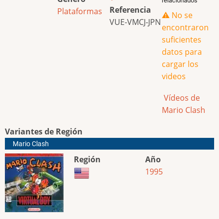
relacionados
Referencia
Plataformas
⚠️ No se
VUE-VMCJ-JPN
encontraron
suficientes
datos para
cargar los
videos
Vídeos de
Mario Clash
Variantes de Región
Mario Clash
Región
Año
1995