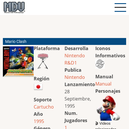
Pasar
al
contenido
principal
Mario Clash
Plataforma
Desarrolla
Iconos
Nintendo
Informativos
R&D1
Publica
Manual
Nintendo
Región
Manual
Lanzamiento
Personajes
28
Septiembre,
Soporte
1995
Cartucho
Num.
Año
Jugadores
1995
🎬 Videos
1
Género