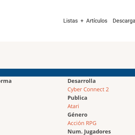
Main
Listas
Artículos
Descarg
navigation
orma
Desarrolla
Cyber Connect 2
Publica
Atari
Género
Acción
RPG
Num. Jugadores