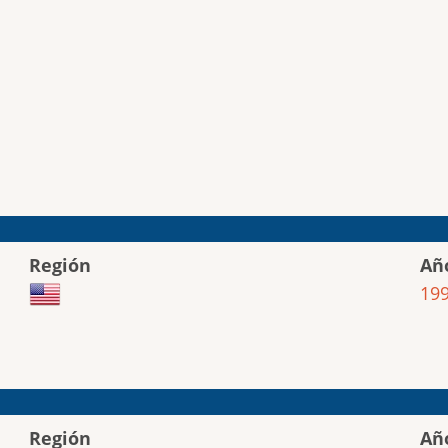
Región
Añ
19
Región
Añ