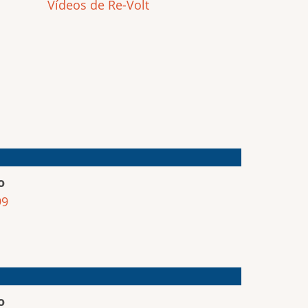
Vídeos de Re-Volt
o
99
o