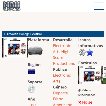
Pasar
al
contenido
principal
Bill Walsh College Football
Plataforma
Desarrolla
Iconos
Electronic
Informativos
Arts
High
Score
Carátulas
Productions
Región
Publica
Electronic
Arts
Soporte
Género
🎬 Videos
Deporte
relacionados
Fútbol
Año
❌ No se
Americano
1993