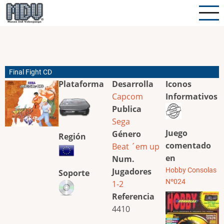
Pasar
al
contenido
principal
Final Fight CD
Plataforma
Desarrolla
Iconos
Capcom
Informativos
Publica
Sega
Juego
Género
Región
comentado
Beat ´em up
en
Num.
Jugadores
Hobby Consolas
Soporte
Nº024
1-2
Referencia
4410