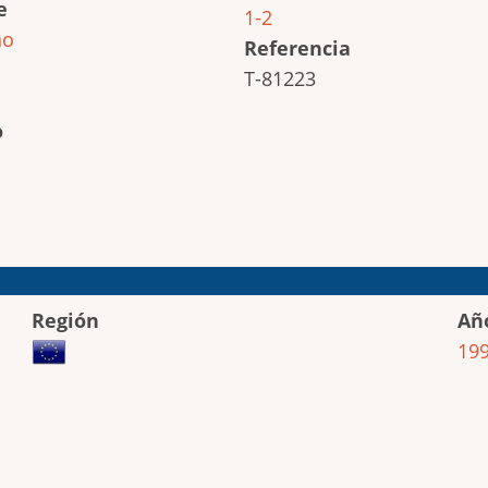
e
1-2
ho
Referencia
T-81223
o
Región
Añ
19