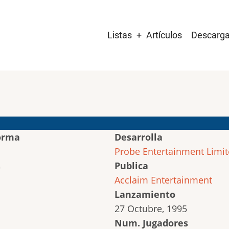
Main
Listas
Artículos
Descarg
navigation
orma
Desarrolla
Probe Entertainment Limi
Publica
Acclaim Entertainment
Lanzamiento
27 Octubre, 1995
Num. Jugadores