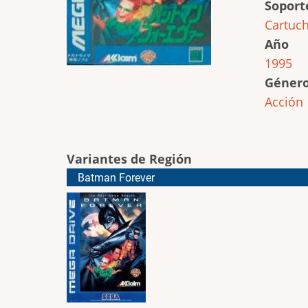
Soport
Cartuc
Año
1995
Géner
Acción
Variantes de Región
Batman Forever