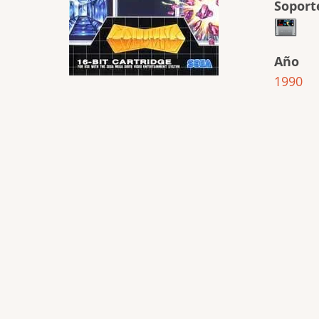
Soport
Año
1990