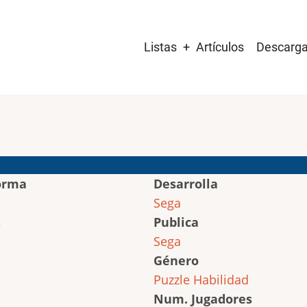
Main
Listas
Artículos
Descarg
navigation
orma
Desarrolla
Sega
Publica
Sega
Género
Puzzle
Habilidad
Num. Jugadores