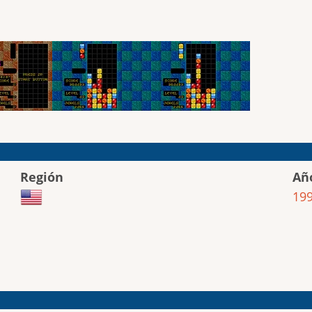
Región
Añ
19