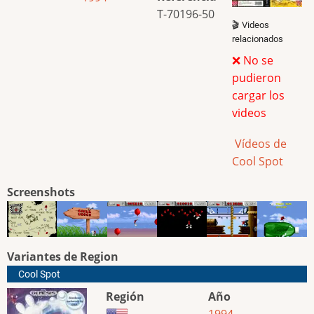
T-70196-50
🎬 Videos
relacionados
❌ No se
pudieron
cargar los
videos
Vídeos de
Cool Spot
Screenshots
Variantes de Region
Cool Spot
Región
Año
1994