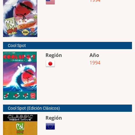
Cool Spot
Región
Año
1994
Cool Spot (Edición Clásicos)
Región