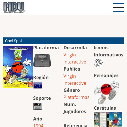
Pasar
al
contenido
principal
Cool Spot
Plataforma
Desarrolla
Iconos
Virgin
Informativos
Interactive
Publica
Personajes
Virgin
Región
Interactive
Género
Plataformas
Soporte
Num.
Carátulas
Jugadores
1
Año
Referencia
1994