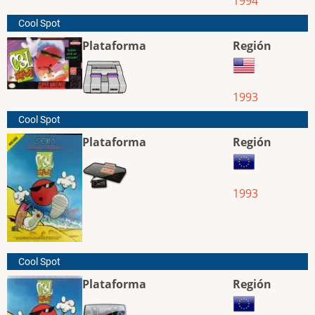
1994
Cool Spot
Plataforma
Región
1993
Cool Spot
Plataforma
Región
1993
Cool Spot
Plataforma
Región