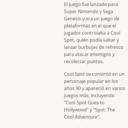
El juego fue lanzado para
Super Nintendo y Sega
Genesis y era un juego de
plataformas en el que el
jugador controlaba a Cool
Spot, quien podía saltar y
lanzar burbujas de refresco
para atacar enemigos y
recolectar puntos.
Cool Spot se convirtió en un
personaje popular en los
años 90 y apareció en varios
juegos más, incluyendo
"Cool Spot Goes to
Hollywood" y "Spot: The
Cool Adventure".