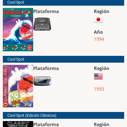
Cool Spot
Plataforma
Región
Año
1994
Cool Spot
Plataforma
Región
1993
Cool Spot (Edición Clásicos)
Plataforma
Región