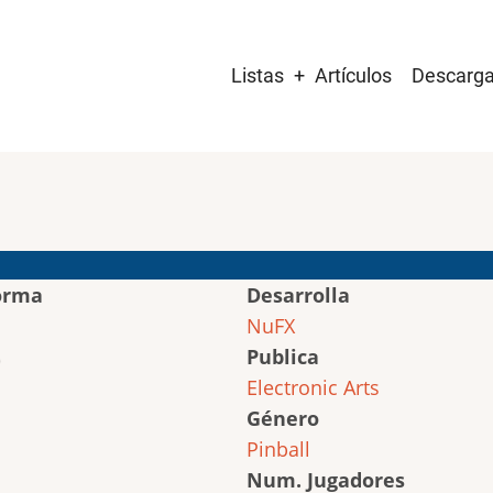
Main
Listas
Artículos
Descarg
navigation
orma
Desarrolla
NuFX
Publica
Electronic Arts
Género
Pinball
Num. Jugadores