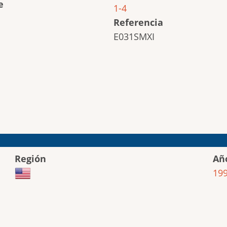
e
1-4
Referencia
E031SMXI
Región
Añ
19