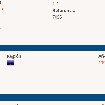
e
1-2
ho
Referencia
7055
o
Región
Añ
19