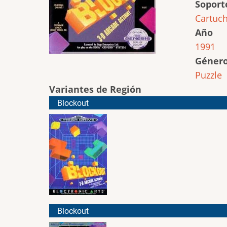
Soport
Cartuc
Año
1991
Géner
Puzzle
Variantes de Región
Blockout
Blockout