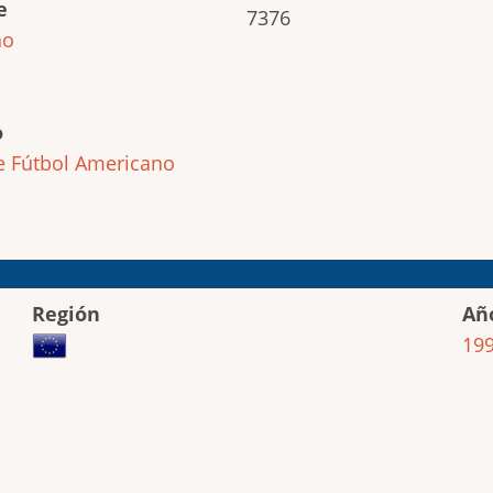
e
7376
ho
o
e
Fútbol Americano
Región
Añ
19