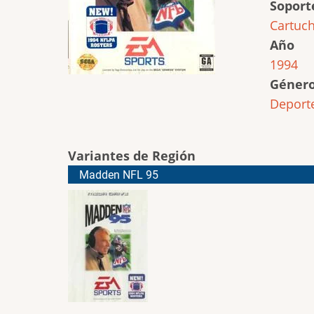
Soport
Cartuc
Año
1994
Géner
Deport
Variantes de Región
Madden NFL 95