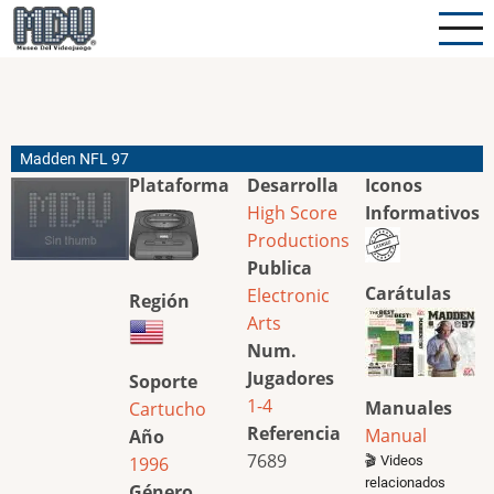
Pasar
al
contenido
principal
Madden NFL 97
Plataforma
Desarrolla
Iconos
High Score
Informativos
Productions
Publica
Carátulas
Electronic
Región
Arts
Num.
Jugadores
Soporte
1-4
Manuales
Cartucho
Referencia
Manual
Año
7689
1996
🎬 Videos
relacionados
Género