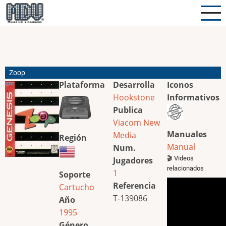
Pasar
al
contenido
principal
Zoop
Plataforma
Desarrolla
Iconos
Hookstone
Informativos
Publica
Viacom New
Manuales
Media
Región
Manual
Num.
🎬 Videos
Jugadores
relacionados
1
Soporte
Referencia
Cartucho
T-139086
Año
1995
Género