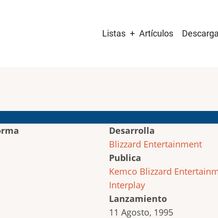
Main
Listas
Artículos
Descarg
navigation
orma
Desarrolla
Blizzard Entertainment
Publica
Kemco
Blizzard Entertain
Interplay
Lanzamiento
11 Agosto, 1995