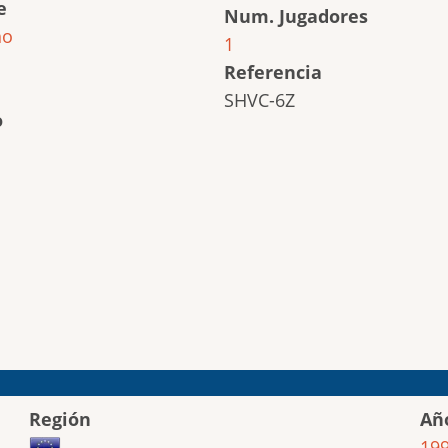
e
Num. Jugadores
ho
1
Referencia
SHVC-6Z
o
Región
Añ
19