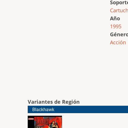
Soport
Cartuc
Año
1995
Géner
Acción
Variantes de Región
Blackhawk