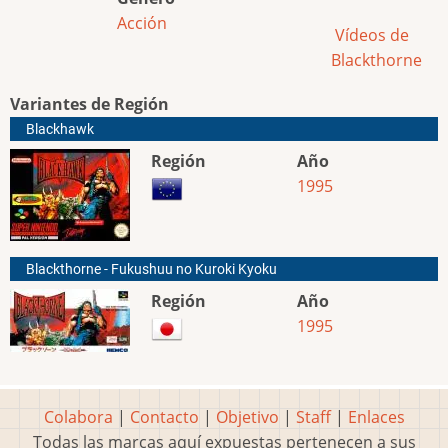
Acción
Vídeos de
Blackthorne
Variantes de Región
Blackhawk
Región
Año
1995
Blackthorne - Fukushuu no Kuroki Kyoku
Región
Año
1995
Colabora
|
Contacto
|
Objetivo
|
Staff
|
Enlaces
Todas las marcas aquí expuestas pertenecen a sus