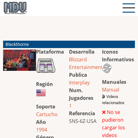
Pasar
al
contenido
principal
Blackthorne
Plataforma
Desarrolla
Iconos
Blizzard
Informativos
Entertainment
Publica
Manuales
Interplay
Región
Manual
Num.
🎬 Videos
Jugadores
relacionados
1
Soporte
❌ No se
Referencia
Cartucho
pudieron
SNS-6Z-USA
Año
cargar los
1994
videos
Género