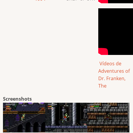
Vídeos de
Adventures of
Dr. Franken,
The
Screenshots