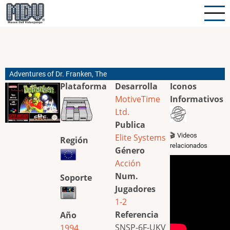
Pasar
al
contenido
principal
Adventures of Dr. Franken, The
Plataforma
Desarrolla
Iconos
MotiveTime
Informativos
Ltd.
Publica
🎬 Videos
Elite Systems
Región
relacionados
Género
Acción
Num.
Soporte
Jugadores
1-2
Referencia
Año
SNSP-6F-UKV
1994