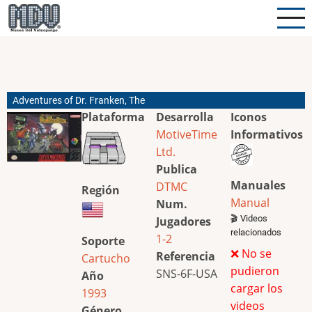
Pasar
al
contenido
principal
Adventures of Dr. Franken, The
Plataforma
Desarrolla
Iconos
MotiveTime
Informativos
Ltd.
Publica
Manuales
DTMC
Región
Manual
Num.
🎬 Videos
Jugadores
relacionados
1-2
Soporte
❌ No se
Referencia
Cartucho
pudieron
SNS-6F-USA
Año
cargar los
1993
videos
Género