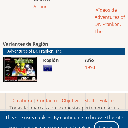
Acción
Vídeos de
Adventures of
Dr. Franken,
The
Variantes de Región
Adventures of Dr. Franken, The
Región
Año
1994
Colabora
|
Contacto
|
Objetivo
|
Staff
|
Enlaces
Todas las marcas aquí expuestas pertenecen a sus
respectivos y legítimos dueños
This site uses cookies. By continuing to browse the site
Idea, página, contenidos y diseños creados por
Marty
you are agreeing to our use of cookies.
I agree