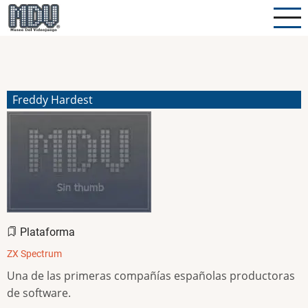
Pasar
al
contenido
principal
Freddy Hardest
Plataforma
ZX Spectrum
Una de las primeras compañías españolas productoras
de software.