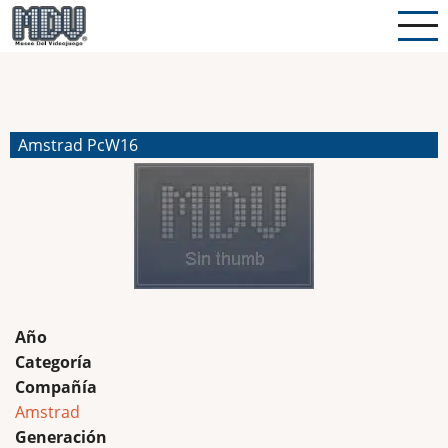
Pasar
al
contenido
principal
Amstrad PcW16
Año
Categoría
Compañía
Amstrad
Generación