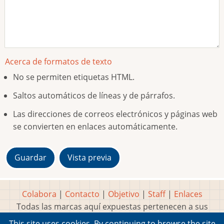
Acerca de formatos de texto
No se permiten etiquetas HTML.
Saltos automáticos de líneas y de párrafos.
Las direcciones de correos electrónicos y páginas web
se convierten en enlaces automáticamente.
Colabora
|
Contacto
|
Objetivo
|
Staff
|
Enlaces
Todas las marcas aquí expuestas pertenecen a sus
respectivos y legítimos dueños
This site uses cookies. By continuing to browse the site