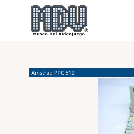
Pasar
al
contenido
principal
Amstrad PPC 512