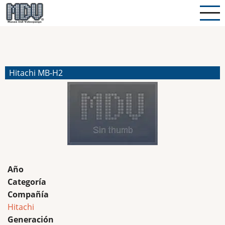
Pasar
al
contenido
principal
Hitachi MB-H2
Año
Categoría
Compañía
Hitachi
Generación