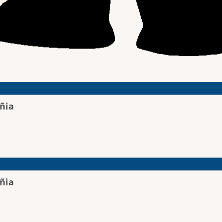
ñia
ñia