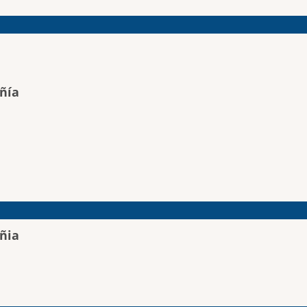
ñía
ñia