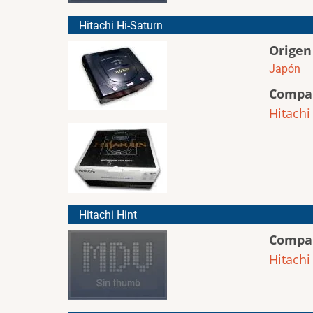
Hitachi Hi-Saturn
Origen
Japón
Compa
Hitachi
Hitachi Hint
Compa
Hitachi