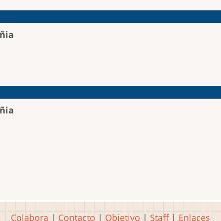
ñia
ñia
Colabora
|
Contacto
|
Objetivo
|
Staff
|
Enlaces