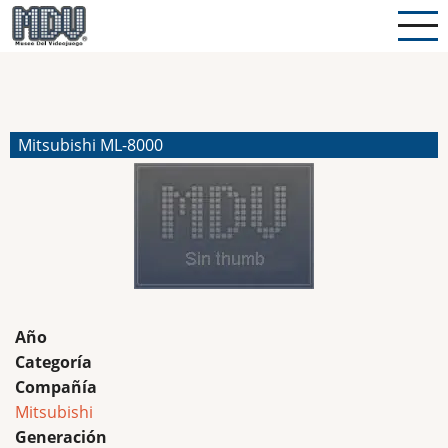
Pasar
al
contenido
principal
Mitsubishi ML-8000
Año
Categoría
Compañía
Mitsubishi
Generación