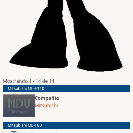
Mostrando 1 - 14 de 14
Mitsubishi ML-F110
Compañia
Mitsubishi
Mitsubishi ML-F80