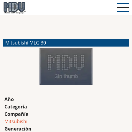
Pasar
al
contenido
principal
Mitsubishi MLG 30
Año
Categoría
Compañía
Mitsubishi
Generación