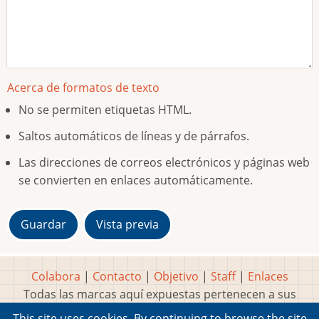
Acerca de formatos de texto
No se permiten etiquetas HTML.
Saltos automáticos de líneas y de párrafos.
Las direcciones de correos electrónicos y páginas web
se convierten en enlaces automáticamente.
Colabora
|
Contacto
|
Objetivo
|
Staff
|
Enlaces
Todas las marcas aquí expuestas pertenecen a sus
respectivos y legítimos dueños
This site uses cookies. By continuing to browse the site