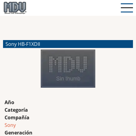
Pasar
al
contenido
principal
Sony HB-F1XDII
Año
Categoría
Compañía
Sony
Generación