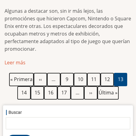
Algunas a destacar son, sin ir más lejos, las
promociónes que hicieron Capcom, Nintendo o Square
Enix entre otras. Los espectaculares decorados que
ocupaban metros y metros de exhibición,
perfectamente adaptados al tipo de juego que querían
promocionar.
Leer más
Paginación
Primera
Página
Página
Página
Página
Página
Página
« Primera
‹‹
…
9
10
11
12
13
página
anterior
actual
Página
Página
Página
Página
Siguiente
Última
14
15
16
17
…
››
Última »
página
página
Buscar
Buscar