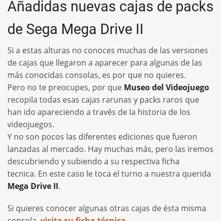
Añadidas nuevas cajas de packs
de Sega Mega Drive II
Si a estas alturas no conoces muchas de las versiones
de cajas que llegaron a aparecer para algunas de las
m
á
s conocidas consolas, es por que no quieres.
Pero no te preocupes, por que
Museo del Videojuego
recopila todas esas cajas rarunas y packs raros que
han ido apareciendo a trav
é
s de la historia de los
videojuegos.
Y no son pocos las diferentes ediciones que fueron
lanzadas al mercado. Hay muchas m
á
s, pero las iremos
descubriendo y subiendo a su respectiva ficha
tecnica. En este caso le toca el turno a nuestra querida
Mega Drive II
.
Si quieres conocer algunas otras cajas de
é
sta misma
consola,
visita su ficha t
é
cnica
.