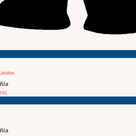
Unidos
ñía
nic
ñía