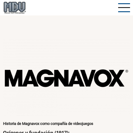
Pasar
al
contenido
principal
Historia de Magnavox como compañía de videojuegos
Orígenes y fundación (1917):